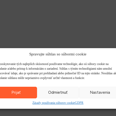
Spravujte súhlas so súbormi cookie
poskytovanie tých najlepších skúseností používame technológie, ako sú súbory cookie na
adanie a/alebo prístup k informáciám o zariadení. Súhlas s týmito technológiami nám umožní
covávať údaje, ako je správanie pri prehliadaní alebo jedinečné ID na tejto stránke. Nesúhlas a
olanie súhlasu môže nepriaznivo ovplyvniť určité vlastnosti a funkcie.
Prijať
Odmietnuť
Nastavenia
Zásady používania súborov cookie
GDPR