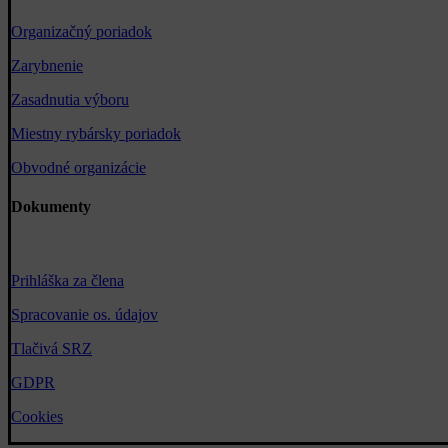
Organizačný poriadok
Zarybnenie
Zasadnutia výboru
Miestny rybársky poriadok
Obvodné organizácie
Dokumenty
Prihláška za člena
Spracovanie os. údajov
Tlačivá SRZ
GDPR
Cookies