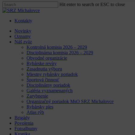
Hit enter to search or ESC to close
Close
Search
Kontakty
Menu
Novinky
Oznamy
Náš zväz
Kontrolná komisia 2026 – 2029
Disciplinárna komisia 2026 – 2029
Obvodné organizácie
Rybárske revíry
Zasadnutia výboru
Miestny rybársky poriadok
Športová činnosť
Disciplinárny poriadok
Galéria vyznamenaných
Zarybnenie
Organizačný poriadok MsO SRZ Michalovce
Rybársky ples
Atlas rýb
Brigády
Povolenia
Fotoalbumy
Kronika