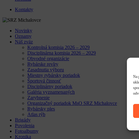
Kontakty
Novinky
Oznamy
Náš zväz
Kontrolná komisia 2026 – 2029
Disciplinárna komisia 2026 – 2029
Obvodné organizácie
Rybárske revíry
Zasadnutia výboru
Miestny rybársky poriadok
Na 
Športová činnosť
ukl
Disciplinárny poriadok
spra
Galéria vyznamenaných
odv
Zarybnenie
Organizačný poriadok MsO SRZ Michalovce
Rybársky ples
Atlas rýb
Brigády
Povolenia
Fotoalbumy
Kronika