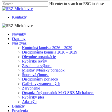
Hit enter to search or ESC to close
Close
Search
Kontakty
Menu
Novinky
Oznamy
Náš zväz
Kontrolná komisia 2026 – 2029
Disciplinárna komisia 2026 – 2029
Obvodné organizácie
Rybárske revíry
Zasadnutia výboru
Miestny rybársky poriadok
Športová činnosť
Disciplinárny poriadok
Galéria vyznamenaných
Zarybnenie
Organizačný poriadok MsO SRZ Michalovce
Rybársky ples
Atlas rýb
Brigády
Povolenia