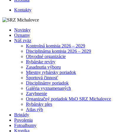
Kontakty
Novinky
Oznamy
Náš zväz
Kontrolná komisia 2026 – 2029
Disciplinárna komisia 2026 – 2029
Obvodné organizácie
Rybárske revíry
Zasadnutia výboru
Miestny rybársky poriadok
Športová činnosť
Disciplinárny poriadok
Galéria vyznamenaných
Zarybnenie
Organizačný poriadok MsO SRZ Michalovce
Rybársky ples
Atlas rýb
Brigády
Povolenia
Fotoalbumy
Kronika